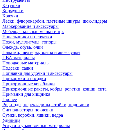
Инструменты
Катушки
Кормушки
Крючки
Лески, флюрокарбон, плетеные шнуры, шок-лидеры
Маркерование и аксессуары
Мебель, спальные мешки и пр.
Напальчники и перчатки
Ножи, мультитулы, топоры
Одежда, обувь, очки
Палатки, шелтеры, зонты и аксессуары
ПВА материалы
Поводковые материалы
Подсаки, садки
Поплавки для удочки и аксессуары
Прикормки и насадки
Прикормочные кораблики
Прикормочные ракеты, кобры, рогатки, ковши, сита
Приманки для хищника
Прочее
Род-поды, перекладины, стойки, подставки
Сигнализаторы поклевки
Сумки, коробки, ящики, ведра
Удилища
Услуги и упаковочные материалы