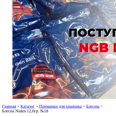
Главная
>
Каталог
>
Приманки для хищника
>
Блесны
>
Блесна Niakis 12,0гр. №18