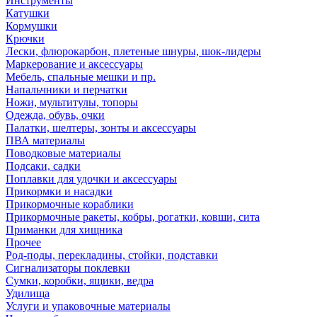
Инструменты
Катушки
Кормушки
Крючки
Лески, флюрокарбон, плетеные шнуры, шок-лидеры
Маркерование и аксессуары
Мебель, спальные мешки и пр.
Напальчники и перчатки
Ножи, мультитулы, топоры
Одежда, обувь, очки
Палатки, шелтеры, зонты и аксессуары
ПВА материалы
Поводковые материалы
Подсаки, садки
Поплавки для удочки и аксессуары
Прикормки и насадки
Прикормочные кораблики
Прикормочные ракеты, кобры, рогатки, ковши, сита
Приманки для хищника
Прочее
Род-поды, перекладины, стойки, подставки
Сигнализаторы поклевки
Сумки, коробки, ящики, ведра
Удилища
Услуги и упаковочные материалы