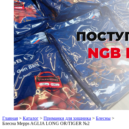
Главная
>
Каталог
>
Приманки для хищника
>
Блесны
>
Блесна Mepps AGLIA LONG OR/TIGER №2