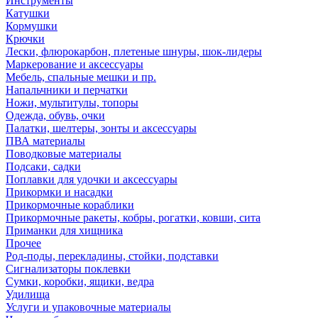
Инструменты
Катушки
Кормушки
Крючки
Лески, флюрокарбон, плетеные шнуры, шок-лидеры
Маркерование и аксессуары
Мебель, спальные мешки и пр.
Напальчники и перчатки
Ножи, мультитулы, топоры
Одежда, обувь, очки
Палатки, шелтеры, зонты и аксессуары
ПВА материалы
Поводковые материалы
Подсаки, садки
Поплавки для удочки и аксессуары
Прикормки и насадки
Прикормочные кораблики
Прикормочные ракеты, кобры, рогатки, ковши, сита
Приманки для хищника
Прочее
Род-поды, перекладины, стойки, подставки
Сигнализаторы поклевки
Сумки, коробки, ящики, ведра
Удилища
Услуги и упаковочные материалы