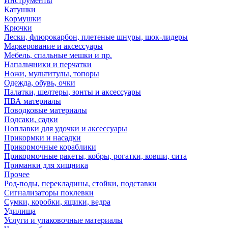
Инструменты
Катушки
Кормушки
Крючки
Лески, флюрокарбон, плетеные шнуры, шок-лидеры
Маркерование и аксессуары
Мебель, спальные мешки и пр.
Напальчники и перчатки
Ножи, мультитулы, топоры
Одежда, обувь, очки
Палатки, шелтеры, зонты и аксессуары
ПВА материалы
Поводковые материалы
Подсаки, садки
Поплавки для удочки и аксессуары
Прикормки и насадки
Прикормочные кораблики
Прикормочные ракеты, кобры, рогатки, ковши, сита
Приманки для хищника
Прочее
Род-поды, перекладины, стойки, подставки
Сигнализаторы поклевки
Сумки, коробки, ящики, ведра
Удилища
Услуги и упаковочные материалы