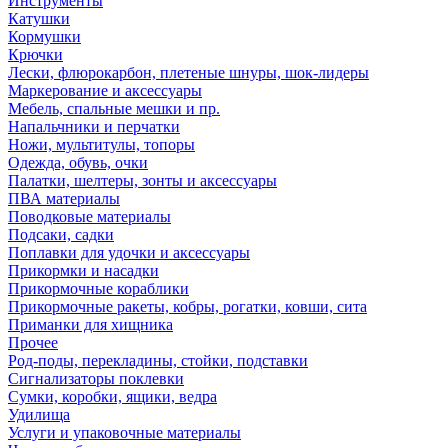
Инструменты
Катушки
Кормушки
Крючки
Лески, флюрокарбон, плетеные шнуры, шок-лидеры
Маркерование и аксессуары
Мебель, спальные мешки и пр.
Напальчники и перчатки
Ножи, мультитулы, топоры
Одежда, обувь, очки
Палатки, шелтеры, зонты и аксессуары
ПВА материалы
Поводковые материалы
Подсаки, садки
Поплавки для удочки и аксессуары
Прикормки и насадки
Прикормочные кораблики
Прикормочные ракеты, кобры, рогатки, ковши, сита
Приманки для хищника
Прочее
Род-поды, перекладины, стойки, подставки
Сигнализаторы поклевки
Сумки, коробки, ящики, ведра
Удилища
Услуги и упаковочные материалы