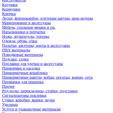
Инструменты
Катушки
Кормушки
Крючки
Лески, флюрокарбон, плетеные шнуры, шок-лидеры
Маркерование и аксессуары
Мебель, спальные мешки и пр.
Напальчники и перчатки
Ножи, мультитулы, топоры
Одежда, обувь, очки
Палатки, шелтеры, зонты и аксессуары
ПВА материалы
Поводковые материалы
Подсаки, садки
Поплавки для удочки и аксессуары
Прикормки и насадки
Прикормочные кораблики
Прикормочные ракеты, кобры, рогатки, ковши, сита
Приманки для хищника
Прочее
Род-поды, перекладины, стойки, подставки
Сигнализаторы поклевки
Сумки, коробки, ящики, ведра
Удилища
Услуги и упаковочные материалы