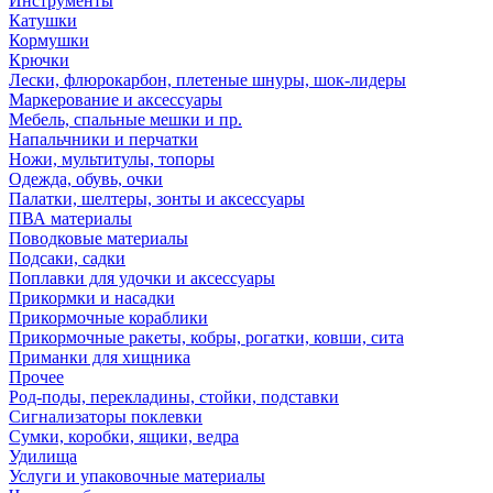
Инструменты
Катушки
Кормушки
Крючки
Лески, флюрокарбон, плетеные шнуры, шок-лидеры
Маркерование и аксессуары
Мебель, спальные мешки и пр.
Напальчники и перчатки
Ножи, мультитулы, топоры
Одежда, обувь, очки
Палатки, шелтеры, зонты и аксессуары
ПВА материалы
Поводковые материалы
Подсаки, садки
Поплавки для удочки и аксессуары
Прикормки и насадки
Прикормочные кораблики
Прикормочные ракеты, кобры, рогатки, ковши, сита
Приманки для хищника
Прочее
Род-поды, перекладины, стойки, подставки
Сигнализаторы поклевки
Сумки, коробки, ящики, ведра
Удилища
Услуги и упаковочные материалы