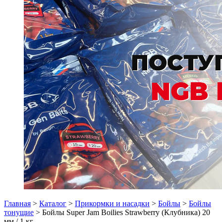
Главная
>
Каталог
>
Прикормки и насадки
>
Бойлы
>
Бойлы
тонущие
> Бойлы Super Jam Boilies Strawberry (Клубника) 20
мм./ 1 кг.