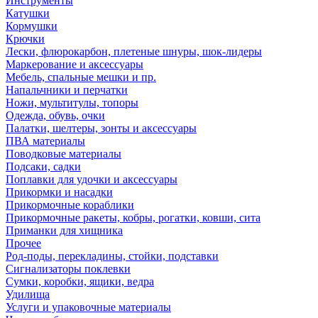
Инструменты
Катушки
Кормушки
Крючки
Лески, флюрокарбон, плетеные шнуры, шок-лидеры
Маркерование и аксессуары
Мебель, спальные мешки и пр.
Напальчники и перчатки
Ножи, мультитулы, топоры
Одежда, обувь, очки
Палатки, шелтеры, зонты и аксессуары
ПВА материалы
Поводковые материалы
Подсаки, садки
Поплавки для удочки и аксессуары
Прикормки и насадки
Прикормочные кораблики
Прикормочные ракеты, кобры, рогатки, ковши, сита
Приманки для хищника
Прочее
Род-поды, перекладины, стойки, подставки
Сигнализаторы поклевки
Сумки, коробки, ящики, ведра
Удилища
Услуги и упаковочные материалы