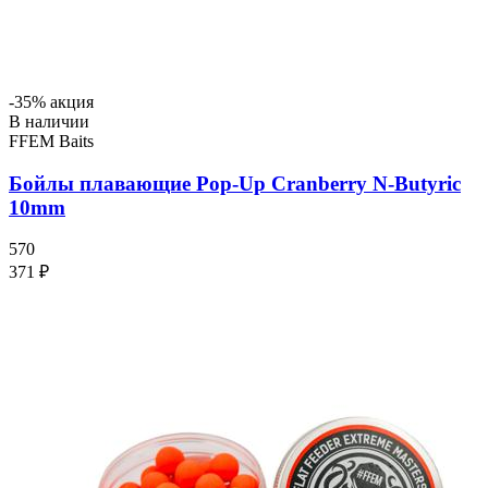
-35% акция
В наличии
FFEM Baits
Бойлы плавающие Pop-Up Cranberry N-Butyric
10mm
570
371 ₽