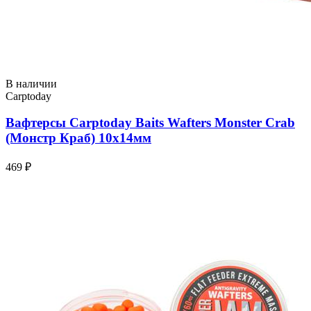
В наличии
Carptoday
Вафтерсы Carptoday Baits Wafters Monster Crab
(Монстр Краб) 10х14мм
469 ₽