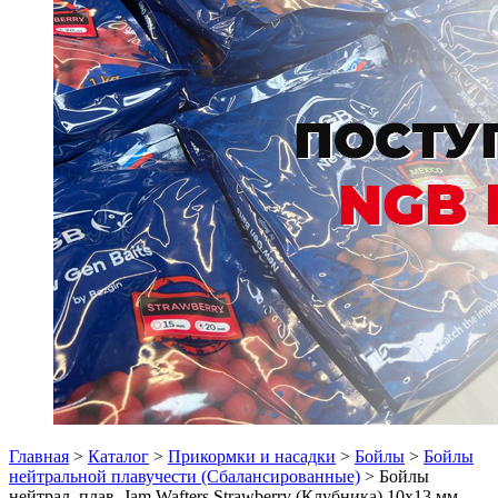
Главная
>
Каталог
>
Прикормки и насадки
>
Бойлы
>
Бойлы
нейтральной плавучести (Сбалансированные)
> Бойлы
нейтрал. плав. Jam Wafters Strawberry (Клубника) 10x13 мм.