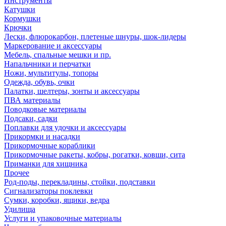
Инструменты
Катушки
Кормушки
Крючки
Лески, флюрокарбон, плетеные шнуры, шок-лидеры
Маркерование и аксессуары
Мебель, спальные мешки и пр.
Напальчники и перчатки
Ножи, мультитулы, топоры
Одежда, обувь, очки
Палатки, шелтеры, зонты и аксессуары
ПВА материалы
Поводковые материалы
Подсаки, садки
Поплавки для удочки и аксессуары
Прикормки и насадки
Прикормочные кораблики
Прикормочные ракеты, кобры, рогатки, ковши, сита
Приманки для хищника
Прочее
Род-поды, перекладины, стойки, подставки
Сигнализаторы поклевки
Сумки, коробки, ящики, ведра
Удилища
Услуги и упаковочные материалы