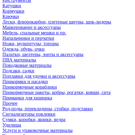
Инструменты
Катушки
Кормушки
Крючки
Лески, флюрокарбон, плетеные шнуры, шок-лидеры
Маркерование и аксессуары
Мебель, спальные мешки и пр.
Напальчники и перчатки
Ножи, мультитулы, топоры
Одежда, обувь, очки
Палатки, шелтеры, зонты и аксессуары
ПВА материалы
Поводковые материалы
Подсаки, садки
Поплавки для удочки и аксессуары
Прикормки и насадки
Прикормочные кораблики
Прикормочные ракеты, кобры, рогатки, ковши, сита
Приманки для хищника
Прочее
Род-поды, перекладины, стойки, подставки
Сигнализаторы поклевки
Сумки, коробки, ящики, ведра
Удилища
Услуги и упаковочные материалы