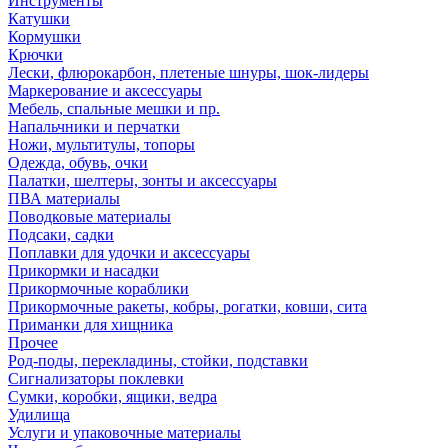
Инструменты
Катушки
Кормушки
Крючки
Лески, флюрокарбон, плетеные шнуры, шок-лидеры
Маркерование и аксессуары
Мебель, спальные мешки и пр.
Напальчники и перчатки
Ножи, мультитулы, топоры
Одежда, обувь, очки
Палатки, шелтеры, зонты и аксессуары
ПВА материалы
Поводковые материалы
Подсаки, садки
Поплавки для удочки и аксессуары
Прикормки и насадки
Прикормочные кораблики
Прикормочные ракеты, кобры, рогатки, ковши, сита
Приманки для хищника
Прочее
Род-поды, перекладины, стойки, подставки
Сигнализаторы поклевки
Сумки, коробки, ящики, ведра
Удилища
Услуги и упаковочные материалы