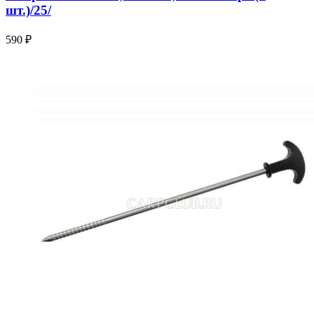
шт.)/25/
590 ₽