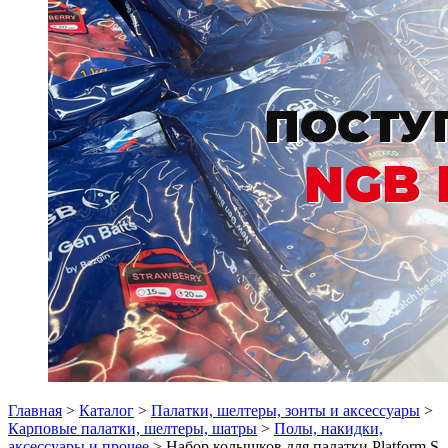
Главная
>
Каталог
>
Палатки, шелтеры, зонты и аксессуары
>
Карповые палатки, шелтеры, шатры
>
Полы, накидки,
аксессуары и прочее
> Набор колышков для палатки Platform S