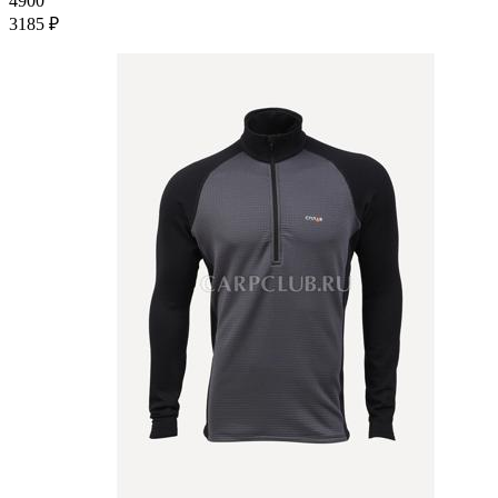
4900
3185 ₽