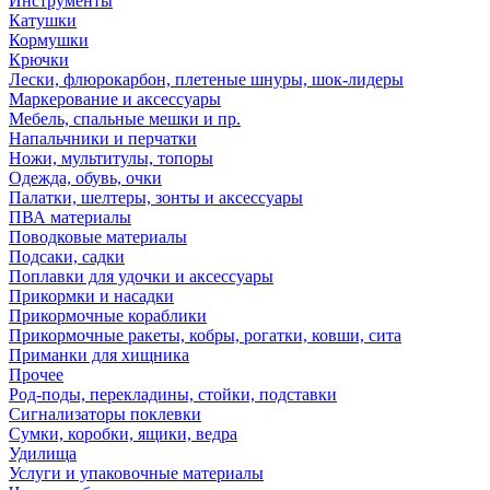
Инструменты
Катушки
Кормушки
Крючки
Лески, флюрокарбон, плетеные шнуры, шок-лидеры
Маркерование и аксессуары
Мебель, спальные мешки и пр.
Напальчники и перчатки
Ножи, мультитулы, топоры
Одежда, обувь, очки
Палатки, шелтеры, зонты и аксессуары
ПВА материалы
Поводковые материалы
Подсаки, садки
Поплавки для удочки и аксессуары
Прикормки и насадки
Прикормочные кораблики
Прикормочные ракеты, кобры, рогатки, ковши, сита
Приманки для хищника
Прочее
Род-поды, перекладины, стойки, подставки
Сигнализаторы поклевки
Сумки, коробки, ящики, ведра
Удилища
Услуги и упаковочные материалы