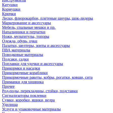
Инструменты
Катушки
Кормушки
Крючки
Лески, флюрокарбон, плетеные шнуры, шок-лидеры
Маркерование и аксессуары
Мебель, спальные мешки и пр.
Напальчники и перчатки
Ножи, мультитулы, топоры
Одежда, обувь, очки
Палатки, шелтеры, зонты и аксессуары
ПВА материалы
Поводковые материалы
Подсаки, садки
Поплавки для удочки и аксессуары
Прикормки и насадки
Прикормочные кораблики
Прикормочные ракеты, кобры, рогатки, ковши, сита
Приманки для хищника
Прочее
Род-поды, перекладины, стойки, подставки
Сигнализаторы поклевки
Сумки, коробки, ящики, ведра
Удилища
Услуги и упаковочные материалы