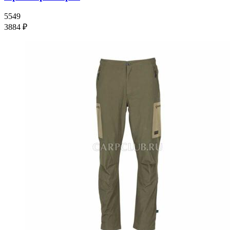
5549
3884 ₽