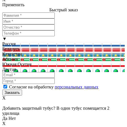
Применить
Быстрый заказ
▼
Россия
Беларусь
Казахстан
Абхазия
Южная Осетия
Другая
Согласие на обработку
персональных данных
X
Добавить защитный тубус? В один тубус помещается 2
удилища
Да
Нет
X