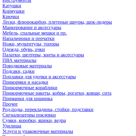
Инструменты
Катушки
Кормушки
Крючки
Лески, флюрокарбон, плетеные шнуры, шок-лидеры
Маркерование и аксессуары
Мебель, спальные мешки и пр.
Напальчники и перчатки
Ножи, мультитулы, топоры
Одежда, обувь, очки
Палатки, шелтеры, зонты и аксессуары
ПВА материалы
Поводковые материалы
Подсаки, садки
Поплавки для удочки и аксессуары
Прикормки и насадки
Прикормочные кораблики
Прикормочные ракеты, кобры, рогатки, ковши, сита
Приманки для хищника
Прочее
Род-поды, перекладины, стойки, подставки
Сигнализаторы поклевки
Сумки, коробки, ящики, ведра
Удилища
Услуги и упаковочные материалы