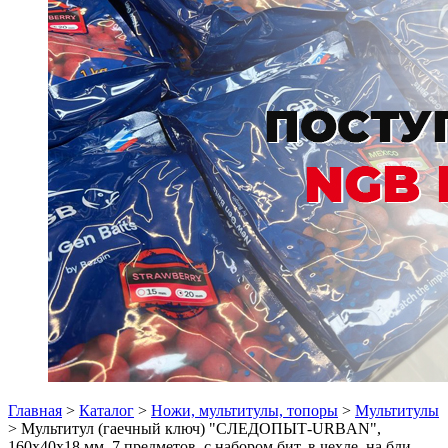
Главная
>
Каталог
>
Ножи, мультитулы, топоры
>
Мультитулы
> Мультитул (гаечный ключ) "СЛЕДОПЫТ-URBAN",
160х40х18 мм, 7 предметов, с набором бит, в чехле, на бли