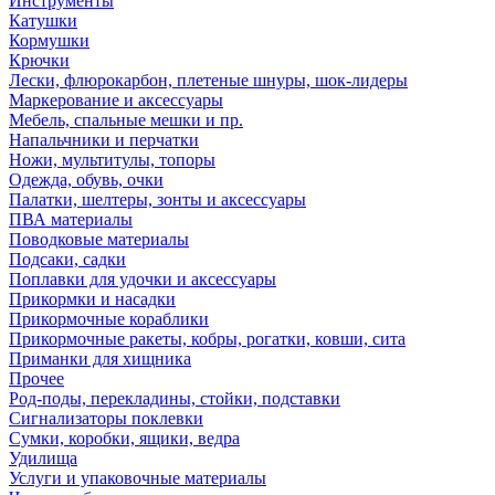
Инструменты
Катушки
Кормушки
Крючки
Лески, флюрокарбон, плетеные шнуры, шок-лидеры
Маркерование и аксессуары
Мебель, спальные мешки и пр.
Напальчники и перчатки
Ножи, мультитулы, топоры
Одежда, обувь, очки
Палатки, шелтеры, зонты и аксессуары
ПВА материалы
Поводковые материалы
Подсаки, садки
Поплавки для удочки и аксессуары
Прикормки и насадки
Прикормочные кораблики
Прикормочные ракеты, кобры, рогатки, ковши, сита
Приманки для хищника
Прочее
Род-поды, перекладины, стойки, подставки
Сигнализаторы поклевки
Сумки, коробки, ящики, ведра
Удилища
Услуги и упаковочные материалы