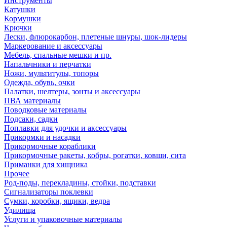
Инструменты
Катушки
Кормушки
Крючки
Лески, флюрокарбон, плетеные шнуры, шок-лидеры
Маркерование и аксессуары
Мебель, спальные мешки и пр.
Напальчники и перчатки
Ножи, мультитулы, топоры
Одежда, обувь, очки
Палатки, шелтеры, зонты и аксессуары
ПВА материалы
Поводковые материалы
Подсаки, садки
Поплавки для удочки и аксессуары
Прикормки и насадки
Прикормочные кораблики
Прикормочные ракеты, кобры, рогатки, ковши, сита
Приманки для хищника
Прочее
Род-поды, перекладины, стойки, подставки
Сигнализаторы поклевки
Сумки, коробки, ящики, ведра
Удилища
Услуги и упаковочные материалы