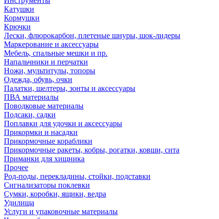
Инструменты
Катушки
Кормушки
Крючки
Лески, флюрокарбон, плетеные шнуры, шок-лидеры
Маркерование и аксессуары
Мебель, спальные мешки и пр.
Напальчники и перчатки
Ножи, мультитулы, топоры
Одежда, обувь, очки
Палатки, шелтеры, зонты и аксессуары
ПВА материалы
Поводковые материалы
Подсаки, садки
Поплавки для удочки и аксессуары
Прикормки и насадки
Прикормочные кораблики
Прикормочные ракеты, кобры, рогатки, ковши, сита
Приманки для хищника
Прочее
Род-поды, перекладины, стойки, подставки
Сигнализаторы поклевки
Сумки, коробки, ящики, ведра
Удилища
Услуги и упаковочные материалы