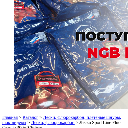
Главная
>
Каталог
>
Лески, флюрокарбон, плетеные шнуры,
шок-лидеры
>
Лески, флюорокарбон
> Леска Sport Line Fluo
Orange 300м0,265мм