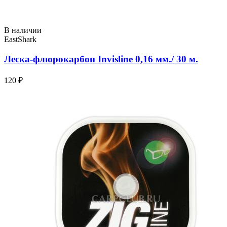
В наличии
EastShark
Леска-флюрокарбон Invisline 0,16 мм./ 30 м.
120 ₽