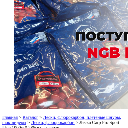
Главная
>
Каталог
>
Лески, флюрокарбон, плетеные шнуры,
шок-лидеры
>
Лески, флюорокарбон
> Леска Carp Pro Sport
Line 1000м 0,286мм - зеленая