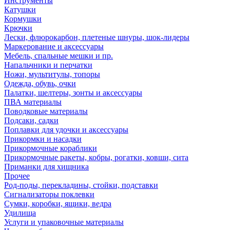
Инструменты
Катушки
Кормушки
Крючки
Лески, флюрокарбон, плетеные шнуры, шок-лидеры
Маркерование и аксессуары
Мебель, спальные мешки и пр.
Напальчники и перчатки
Ножи, мультитулы, топоры
Одежда, обувь, очки
Палатки, шелтеры, зонты и аксессуары
ПВА материалы
Поводковые материалы
Подсаки, садки
Поплавки для удочки и аксессуары
Прикормки и насадки
Прикормочные кораблики
Прикормочные ракеты, кобры, рогатки, ковши, сита
Приманки для хищника
Прочее
Род-поды, перекладины, стойки, подставки
Сигнализаторы поклевки
Сумки, коробки, ящики, ведра
Удилища
Услуги и упаковочные материалы