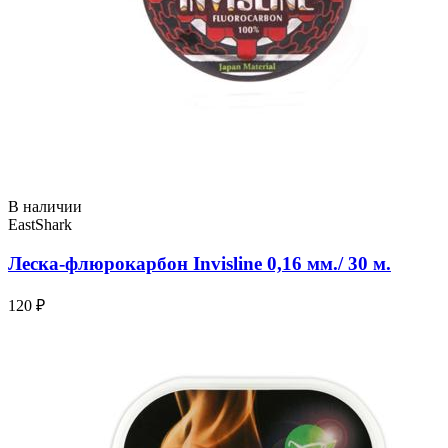
В наличии
EastShark
Леска-флюрокарбон Invisline 0,16 мм./ 30 м.
120 ₽