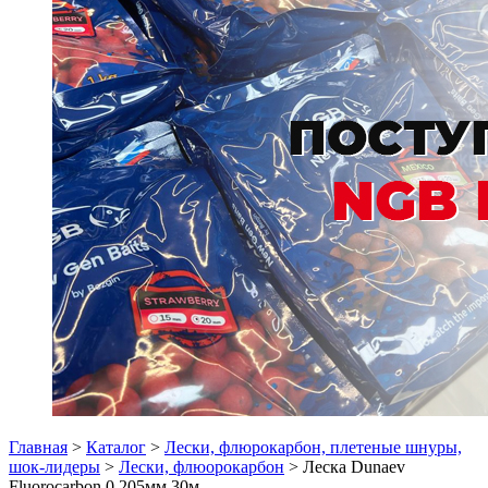
Главная
>
Каталог
>
Лески, флюрокарбон, плетеные шнуры,
шок-лидеры
>
Лески, флюорокарбон
> Леска Dunaev
Fluorocarbon 0.205мм 30м