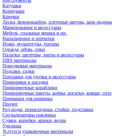
Инструменты
Катушки
Кормушки
Крючки
Лески, флюрокарбон, плетеные шнуры, шок-лидеры
Маркерование и аксессуары
Мебель, спальные мешки и пр.
Напальчники и перчатки
Ножи, мультитулы, топоры
Одежда, обувь, очки
Палатки, шелтеры, зонты и аксессуары
ПВА материалы
Поводковые материалы
Подсаки, садки
Поплавки для удочки и аксессуары
Прикормки и насадки
Прикормочные кораблики
Прикормочные ракеты, кобры, рогатки, ковши, сита
Приманки для хищника
Прочее
Род-поды, перекладины, стойки, подставки
Сигнализаторы поклевки
Сумки, коробки, ящики, ведра
Удилища
Услуги и упаковочные материалы