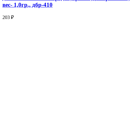
вес- 1,0гр., дбр-410
203 ₽