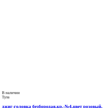
В наличии
Тула
джиг-головка безбородая,кр.-№4,цвет розовый,