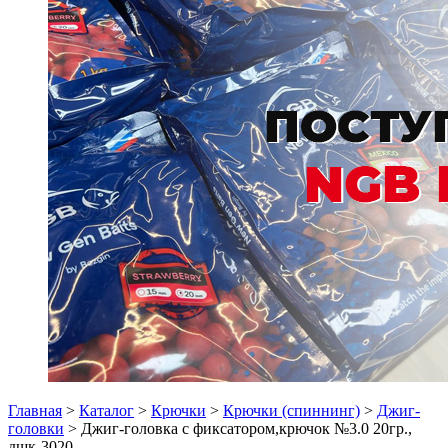
Главная
>
Каталог
>
Крючки
>
Крючки (спиннинг)
>
Джиг-
головки
> Джиг-головка с фиксатором,крючок №3.0 20гр.,
дшк-3020