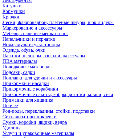
Инструменты
Катушки
Кормушки
Крючки
Лески, флюрокарбон, плетеные шнуры, шок-лидеры
Маркерование и аксессуары
Мебель, спальные мешки и пр.
Напальчники и перчатки
Ножи, мультитулы, топоры
Одежда, обувь, очки
Палатки, шелтеры, зонты и аксессуары
ПВА материалы
Поводковые материалы
Подсаки, садки
Поплавки для удочки и аксессуары
Прикормки и насадки
Прикормочные кораблики
Прикормочные ракеты, кобры, рогатки, ковши, сита
Приманки для хищника
Прочее
Род-поды, перекладины, стойки, подставки
Сигнализаторы поклевки
Сумки, коробки, ящики, ведра
Удилища
Услуги и упаковочные материалы