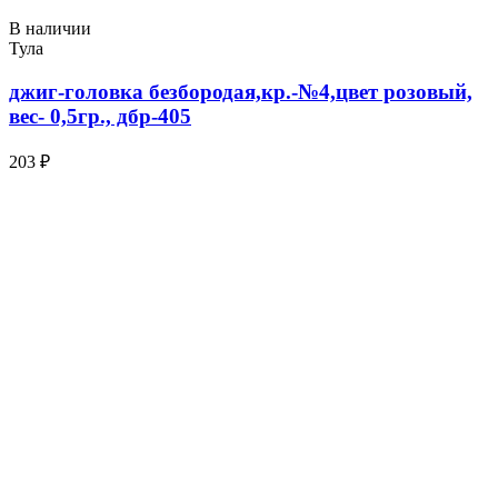
В наличии
Тула
джиг-головка безбородая,кр.-№4,цвет розовый,
вес- 0,5гр., дбр-405
203 ₽