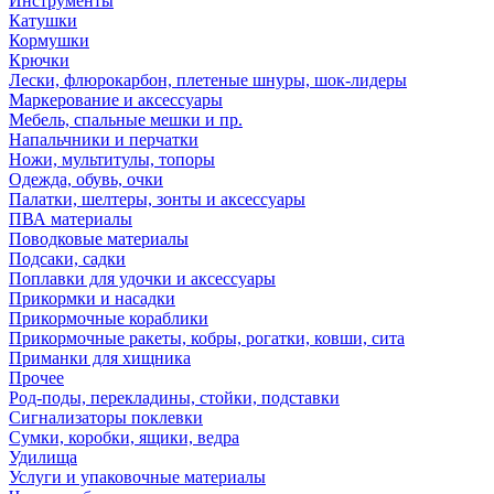
Инструменты
Катушки
Кормушки
Крючки
Лески, флюрокарбон, плетеные шнуры, шок-лидеры
Маркерование и аксессуары
Мебель, спальные мешки и пр.
Напальчники и перчатки
Ножи, мультитулы, топоры
Одежда, обувь, очки
Палатки, шелтеры, зонты и аксессуары
ПВА материалы
Поводковые материалы
Подсаки, садки
Поплавки для удочки и аксессуары
Прикормки и насадки
Прикормочные кораблики
Прикормочные ракеты, кобры, рогатки, ковши, сита
Приманки для хищника
Прочее
Род-поды, перекладины, стойки, подставки
Сигнализаторы поклевки
Сумки, коробки, ящики, ведра
Удилища
Услуги и упаковочные материалы