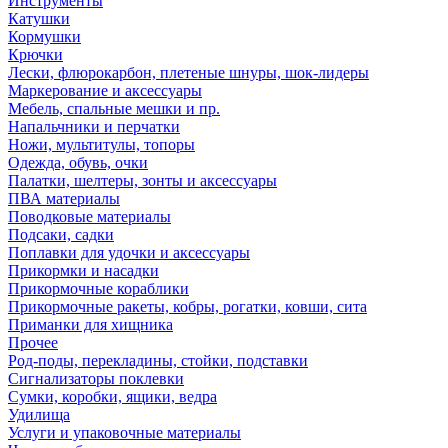
Инструменты
Катушки
Кормушки
Крючки
Лески, флюрокарбон, плетеные шнуры, шок-лидеры
Маркерование и аксессуары
Мебель, спальные мешки и пр.
Напальчники и перчатки
Ножи, мультитулы, топоры
Одежда, обувь, очки
Палатки, шелтеры, зонты и аксессуары
ПВА материалы
Поводковые материалы
Подсаки, садки
Поплавки для удочки и аксессуары
Прикормки и насадки
Прикормочные кораблики
Прикормочные ракеты, кобры, рогатки, ковши, сита
Приманки для хищника
Прочее
Род-поды, перекладины, стойки, подставки
Сигнализаторы поклевки
Сумки, коробки, ящики, ведра
Удилища
Услуги и упаковочные материалы