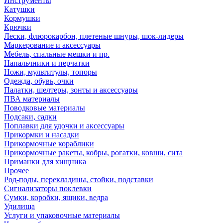
Инструменты
Катушки
Кормушки
Крючки
Лески, флюрокарбон, плетеные шнуры, шок-лидеры
Маркерование и аксессуары
Мебель, спальные мешки и пр.
Напальчники и перчатки
Ножи, мультитулы, топоры
Одежда, обувь, очки
Палатки, шелтеры, зонты и аксессуары
ПВА материалы
Поводковые материалы
Подсаки, садки
Поплавки для удочки и аксессуары
Прикормки и насадки
Прикормочные кораблики
Прикормочные ракеты, кобры, рогатки, ковши, сита
Приманки для хищника
Прочее
Род-поды, перекладины, стойки, подставки
Сигнализаторы поклевки
Сумки, коробки, ящики, ведра
Удилища
Услуги и упаковочные материалы