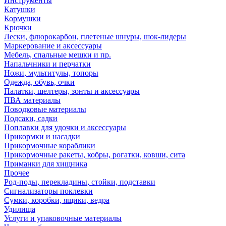
Инструменты
Катушки
Кормушки
Крючки
Лески, флюрокарбон, плетеные шнуры, шок-лидеры
Маркерование и аксессуары
Мебель, спальные мешки и пр.
Напальчники и перчатки
Ножи, мультитулы, топоры
Одежда, обувь, очки
Палатки, шелтеры, зонты и аксессуары
ПВА материалы
Поводковые материалы
Подсаки, садки
Поплавки для удочки и аксессуары
Прикормки и насадки
Прикормочные кораблики
Прикормочные ракеты, кобры, рогатки, ковши, сита
Приманки для хищника
Прочее
Род-поды, перекладины, стойки, подставки
Сигнализаторы поклевки
Сумки, коробки, ящики, ведра
Удилища
Услуги и упаковочные материалы