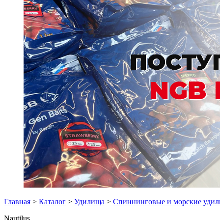
Главная
>
Каталог
>
Удилища
>
Спиннинговые и морские уди
Nautilus