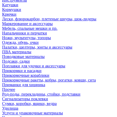
Инструменты
Катушки
Кормушки
Крючки
Лески, флюрокарбон, плетеные шнуры, шок-лидеры
Маркерование и аксессуары
Мебель, спальные мешки и пр.
Напальчники и перчатки
Ножи, мультитулы, топоры
Одежда, обувь, очки
Палатки, шелтеры, зонты и аксессуары
ПВА материалы
Поводковые материалы
Подсаки, садки
Поплавки для удочки и аксессуары
Прикормки и насадки
Прикормочные кораблики
Прикормочные ракеты, кобры, рогатки, ковши, сита
Приманки для хищника
Прочее
Род-поды, перекладины, стойки, подставки
Сигнализаторы поклевки
Сумки, коробки, ящики, ведра
Удилища
Услуги и упаковочные материалы