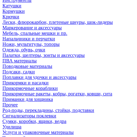
Инструменты
Катушки
Кормушки
Крючки
Лески, флюрокарбон, плетеные шнуры, шок-лидеры
Маркерование и аксессуары
Мебель, спальные мешки и пр.
Напальчники и перчатки
Ножи, мультитулы, топоры
Одежда, обувь, очки
Палатки, шелтеры, зонты и аксессуары
ПВА материалы
Поводковые материалы
Подсаки, садки
Поплавки для удочки и аксессуары
Прикормки и насадки
Прикормочные кораблики
Прикормочные ракеты, кобры, рогатки, ковши, сита
Приманки для хищника
Прочее
Род-поды, перекладины, стойки, подставки
Сигнализаторы поклевки
Сумки, коробки, ящики, ведра
Удилища
Услуги и упаковочные материалы