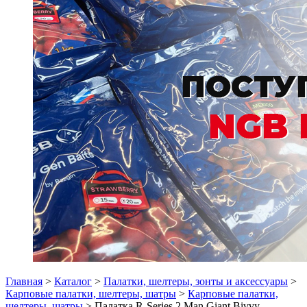
Главная
>
Каталог
>
Палатки, шелтеры, зонты и аксессуары
>
Карповые палатки, шелтеры, шатры
>
Карповые палатки,
шелтеры, шатры
> Палатка R-Series 2 Man Giant Bivvy