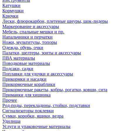
Инструменты
Катушки
Кормушки
Крючки
Лески, флюрокарбон, плетеные шнуры, шок-лидеры
Маркерование и аксессуары
Мебель, спальные мешки и пр.
Напальчники и перчатки
Ножи, мультитулы, топоры
Одежда, обувь, очки
Палатки, шелтеры, зонты и аксессуары
ПВА материалы
Поводковые материалы
Подсаки, садки
Поплавки для удочки и аксессуары
Прикормки и насадки
Прикормочные кораблики
Прикормочные ракеты, кобры, рогатки, ковши, сита
Приманки для хищника
Прочее
Род-поды, перекладины, стойки, подставки
Сигнализаторы поклевки
Сумки, коробки, ящики, ведра
Удилища
Услуги и упаковочные материалы