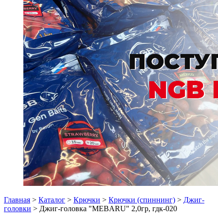
Главная
>
Каталог
>
Крючки
>
Крючки (спиннинг)
>
Джиг-
головки
> Джиг-головка "MEBARU" 2,0гр, гдк-020