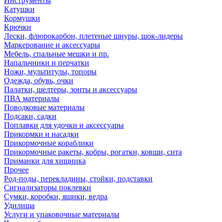
Инструменты
Катушки
Кормушки
Крючки
Лески, флюрокарбон, плетеные шнуры, шок-лидеры
Маркерование и аксессуары
Мебель, спальные мешки и пр.
Напальчники и перчатки
Ножи, мультитулы, топоры
Одежда, обувь, очки
Палатки, шелтеры, зонты и аксессуары
ПВА материалы
Поводковые материалы
Подсаки, садки
Поплавки для удочки и аксессуары
Прикормки и насадки
Прикормочные кораблики
Прикормочные ракеты, кобры, рогатки, ковши, сита
Приманки для хищника
Прочее
Род-поды, перекладины, стойки, подставки
Сигнализаторы поклевки
Сумки, коробки, ящики, ведра
Удилища
Услуги и упаковочные материалы