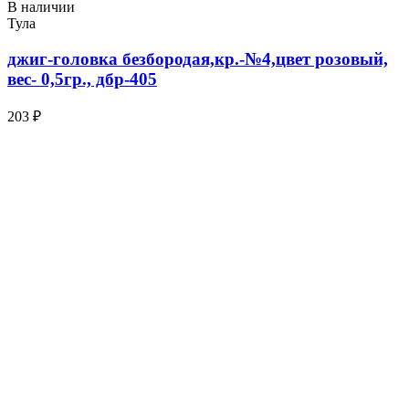
В наличии
Тула
джиг-головка безбородая,кр.-№4,цвет розовый,
вес- 0,5гр., дбр-405
203 ₽