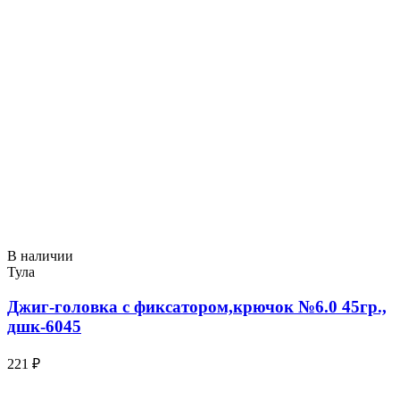
В наличии
Тула
Джиг-головка с фиксатором,крючок №6.0 45гр.,
дшк-6045
221 ₽