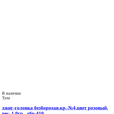
В наличии
Тула
джиг-головка безбородая,кр.-№4,цвет розовый,
вес- 1,0гр., дбр-410