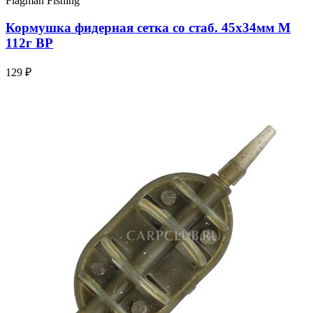
Flagman Fishing
Кормушка фидерная сетка со стаб. 45х34мм M
112г BP
129 ₽