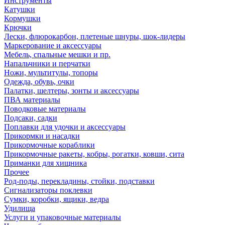
Инструменты
Катушки
Кормушки
Крючки
Лески, флюрокарбон, плетеные шнуры, шок-лидеры
Маркерование и аксессуары
Мебель, спальные мешки и пр.
Напальчники и перчатки
Ножи, мультитулы, топоры
Одежда, обувь, очки
Палатки, шелтеры, зонты и аксессуары
ПВА материалы
Поводковые материалы
Подсаки, садки
Поплавки для удочки и аксессуары
Прикормки и насадки
Прикормочные кораблики
Прикормочные ракеты, кобры, рогатки, ковши, сита
Приманки для хищника
Прочее
Род-поды, перекладины, стойки, подставки
Сигнализаторы поклевки
Сумки, коробки, ящики, ведра
Удилища
Услуги и упаковочные материалы