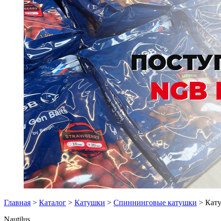
Главная
>
Каталог
>
Катушки
>
Спиннинговые катушки
> Кату
Nautilus