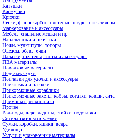
Инструменты
Катушки
Кормушки
Крючки
Лески, флюрокарбон, плетеные шнуры, шок-лидеры
Маркерование и аксессуары
Мебель, спальные мешки и пр.
Напальчники и перчатки
Ножи, мультитулы, топоры
Одежда, обувь, очки
Палатки, шелтеры, зонты и аксессуары
ПВА материалы
Поводковые материалы
Подсаки, садки
Поплавки для удочки и аксессуары
Прикормки и насадки
Прикормочные кораблики
Прикормочные ракеты, кобры, рогатки, ковши, сита
Приманки для хищника
Прочее
Род-поды, перекладины, стойки, подставки
Сигнализаторы поклевки
Сумки, коробки, ящики, ведра
Удилища
Услуги и упаковочные материалы