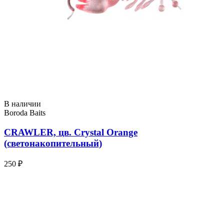
В наличии
Boroda Baits
CRAWLER, цв. Crystal Orange
(светонакопительный)
250 ₽