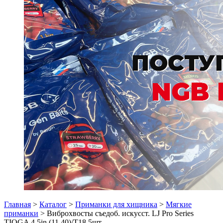
Главная
>
Каталог
>
Приманки для хищника
>
Мягкие
приманки
> Виброхвосты съедоб. искусст. LJ Pro Series
TIOGA 4.5in (11.40)/T18 5шт.