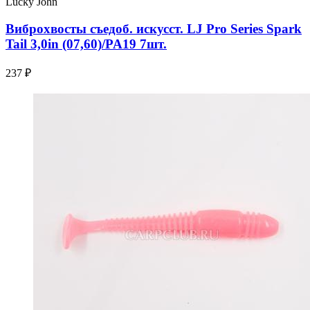
Lucky John
Виброхвосты съедоб. искусст. LJ Pro Series Spark
Tail 3,0in (07,60)/PA19 7шт.
237 ₽