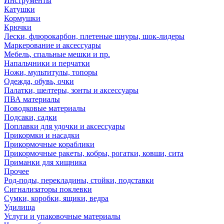
Инструменты
Катушки
Кормушки
Крючки
Лески, флюрокарбон, плетеные шнуры, шок-лидеры
Маркерование и аксессуары
Мебель, спальные мешки и пр.
Напальчники и перчатки
Ножи, мультитулы, топоры
Одежда, обувь, очки
Палатки, шелтеры, зонты и аксессуары
ПВА материалы
Поводковые материалы
Подсаки, садки
Поплавки для удочки и аксессуары
Прикормки и насадки
Прикормочные кораблики
Прикормочные ракеты, кобры, рогатки, ковши, сита
Приманки для хищника
Прочее
Род-поды, перекладины, стойки, подставки
Сигнализаторы поклевки
Сумки, коробки, ящики, ведра
Удилища
Услуги и упаковочные материалы