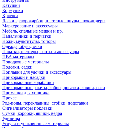
Инструменты
Катушки
Кормушки
Крючки
Лески, флюрокарбон, плетеные шнуры, шок-лидеры
Маркерование и аксессуары
Мебель, спальные мешки и пр.
Напальчники и перчатки
Ножи, мультитулы, топоры
Одежда, обувь, очки
Палатки, шелтеры, зонты и аксессуары
ПВА материалы
Поводковые материалы
Подсаки, садки
Поплавки для удочки и аксессуары
Прикормки и насадки
Прикормочные кораблики
Прикормочные ракеты, кобры, рогатки, ковши, сита
Приманки для хищника
Прочее
Род-поды, перекладины, стойки, подставки
Сигнализаторы поклевки
Сумки, коробки, ящики, ведра
Удилища
Услуги и упаковочные материалы