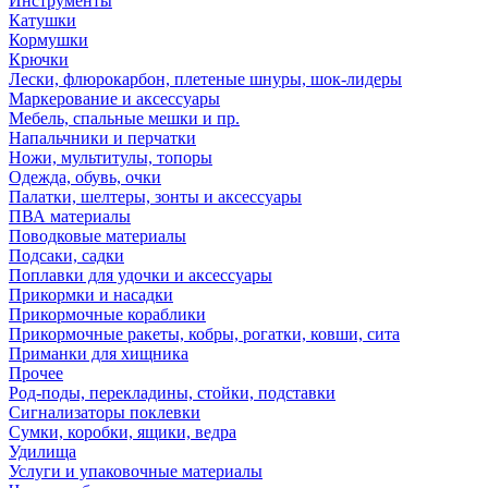
Инструменты
Катушки
Кормушки
Крючки
Лески, флюрокарбон, плетеные шнуры, шок-лидеры
Маркерование и аксессуары
Мебель, спальные мешки и пр.
Напальчники и перчатки
Ножи, мультитулы, топоры
Одежда, обувь, очки
Палатки, шелтеры, зонты и аксессуары
ПВА материалы
Поводковые материалы
Подсаки, садки
Поплавки для удочки и аксессуары
Прикормки и насадки
Прикормочные кораблики
Прикормочные ракеты, кобры, рогатки, ковши, сита
Приманки для хищника
Прочее
Род-поды, перекладины, стойки, подставки
Сигнализаторы поклевки
Сумки, коробки, ящики, ведра
Удилища
Услуги и упаковочные материалы