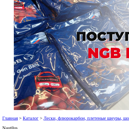
Главная
>
Каталог
>
Лески, флюрокарбон, плетеные шнуры, ш
Nautilus